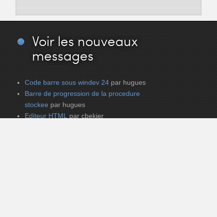
Voir
les nouveaux
messages
Code barre sous windev 24
par hugues
Barre de progression de la procedure
stockee
par hugues
Editeur HTML
par cbekier
Re: Il m'arrive un truc bizarre avec un projet
WD22
par Gino
Probleme Generation de l'APK
par zeston
Re: Trie et Calcul sur TABLE
par zeston
Trie et Calcul sur TABLE
par zeston
appel procedure stockée avec parametre de
retour
par ltx