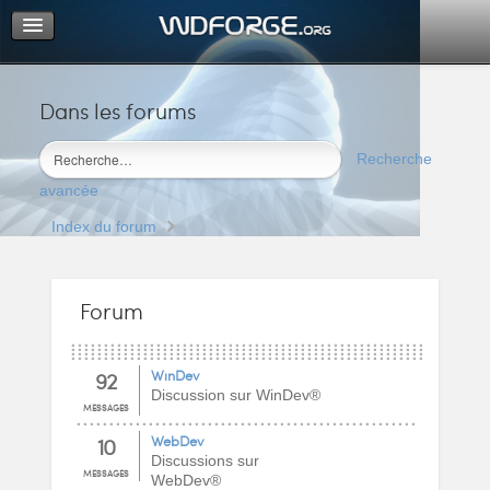
Dans les forums
Portail
Index du forum
Recherche
M’enregistrer
avancée
Connexion
Index du forum
Forum
92
WinDev
Discussion sur WinDev®
MESSAGES
10
WebDev
Discussions sur
MESSAGES
WebDev®