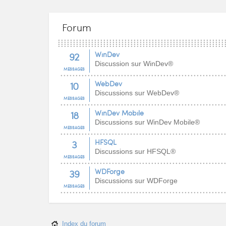
Forum
92
WinDev
Discussion sur WinDev®
MESSAGES
10
WebDev
Discussions sur WebDev®
MESSAGES
18
WinDev Mobile
Discussions sur WinDev Mobile®
MESSAGES
3
HFSQL
Discussions sur HFSQL®
MESSAGES
39
WDForge
Discussions sur WDForge
MESSAGES
Index du forum