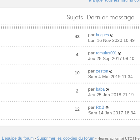
Marquer tous les forums c
Sujets
Dernier message
par
hugues
43
Lun 16 Nov 2020 10:49
par
romulus001
4
Jeu 28 Sep 2017 09:40
par
zeston
10
Sam 4 Mai 2019 11:34
par
baba
2
Jeu 25 Jan 2018 21:19
par
R&B
12
Sam 14 Jan 2017 18:34
L’équipe du forum
Supprimer les cookies du forum
•
• Heures au format UTC [ Heu