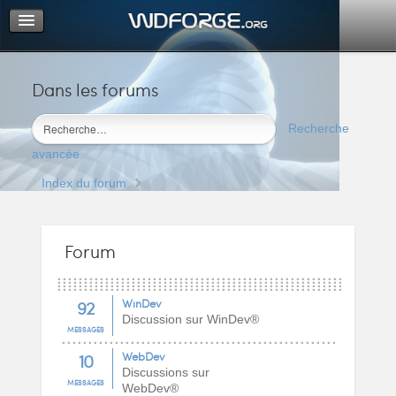
Dans les forums
Portail
Index du forum
Recherche
M’enregistrer
avancée
Connexion
Index du forum
Forum
92
WinDev
Discussion sur WinDev®
MESSAGES
10
WebDev
Discussions sur
MESSAGES
WebDev®