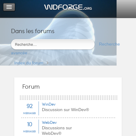
Dans les forums
Portail
Index du forum
Recherche
M’enregistrer
avancée
Connexion
Index du forum
Forum
92
WinDev
Discussion sur WinDev®
MESSAGES
10
WebDev
Discussions sur
MESSAGES
WebDev®