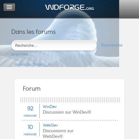
Dans les forums
Portail
Index du forum
Recherche
M’enregistrer
avancée
Connexion
Index du forum
Forum
92
WinDev
Discussion sur WinDev®
MESSAGES
10
WebDev
Discussions sur
MESSAGES
WebDev®