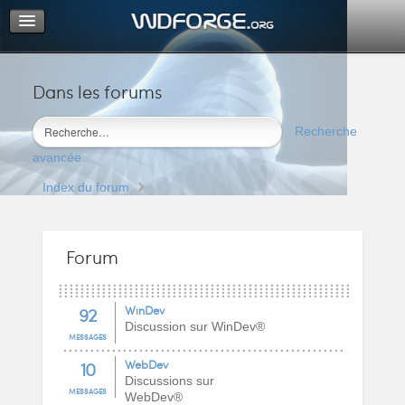
Dans les forums
Portail
Index du forum
Recherche
M’enregistrer
avancée
Connexion
Index du forum
Forum
92
WinDev
Discussion sur WinDev®
MESSAGES
10
WebDev
Discussions sur
MESSAGES
WebDev®