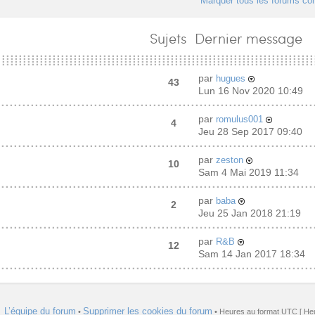
Marquer tous les forums c
Sujets
Dernier message
par
hugues
43
Lun 16 Nov 2020 10:49
par
romulus001
4
Jeu 28 Sep 2017 09:40
par
zeston
10
Sam 4 Mai 2019 11:34
par
baba
2
Jeu 25 Jan 2018 21:19
par
R&B
12
Sam 14 Jan 2017 18:34
L’équipe du forum
Supprimer les cookies du forum
•
• Heures au format UTC [ Heu