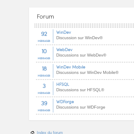
Forum
92
WinDev
Discussion sur WinDev®
MESSAGES
10
WebDev
Discussions sur WebDev®
MESSAGES
18
WinDev Mobile
Discussions sur WinDev Mobile®
MESSAGES
3
HFSQL
Discussions sur HFSQL®
MESSAGES
39
WDForge
Discussions sur WDForge
MESSAGES
Index du forum