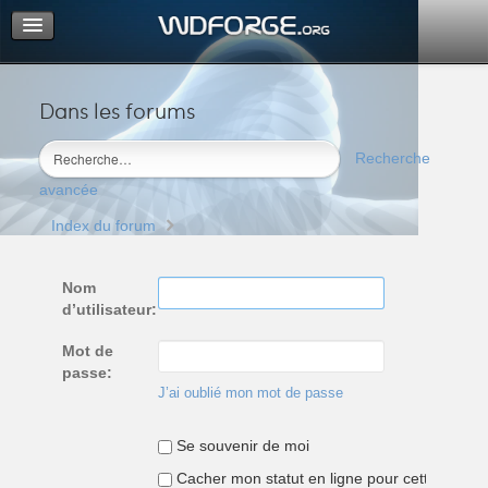
Dans les forums
Portail
Index du forum
Recherche
M’enregistrer
avancée
Connexion
Index du forum
Nom
d’utilisateur:
Mot de
passe:
J’ai oublié mon mot de passe
Se souvenir de moi
Cacher mon statut en ligne pour cette sessio