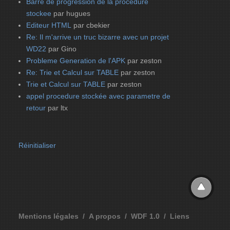
Barre de progression de la procedure
stockee
par hugues
Editeur HTML
par cbekier
Re: Il m'arrive un truc bizarre avec un projet
WD22
par Gino
Probleme Generation de l'APK
par zeston
Re: Trie et Calcul sur TABLE
par zeston
Trie et Calcul sur TABLE
par zeston
appel procedure stockée avec parametre de
retour
par ltx
Réinitialiser
Mentions légales
A propos
WDF 1.0
Liens