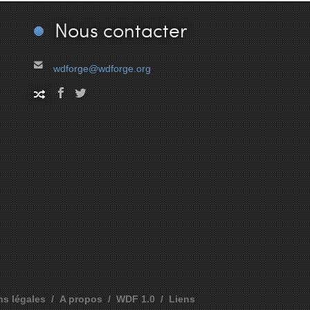
Nous
contacter
wdforge@wdforge.org
ns légales
A propos
WDF 1.0
Liens