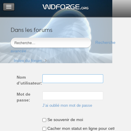
Dans les forums
Portail
Index du forum
Recherche
M’enregistrer
avancée
Connexion
Index du forum
Nom
d’utilisateur:
Mot de
passe:
J’ai oublié mon mot de passe
Se souvenir de moi
Cacher mon statut en ligne pour cette sessio