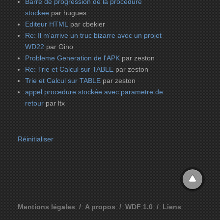
Barre de progression de la procedure
stockee
par hugues
Editeur HTML
par cbekier
Re: Il m'arrive un truc bizarre avec un projet
WD22
par Gino
Probleme Generation de l'APK
par zeston
Re: Trie et Calcul sur TABLE
par zeston
Trie et Calcul sur TABLE
par zeston
appel procedure stockée avec parametre de
retour
par ltx
Réinitialiser
Mentions légales
A propos
WDF 1.0
Liens