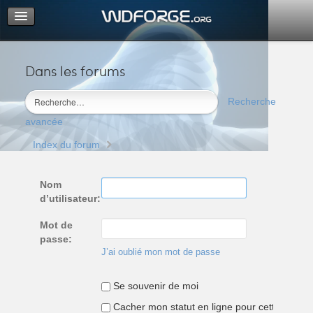
Dans les forums
Portail
Index du forum
Recherche
M’enregistrer
avancée
Connexion
Index du forum
Nom
d’utilisateur:
Mot de
passe:
J’ai oublié mon mot de passe
Se souvenir de moi
Cacher mon statut en ligne pour cette sessio