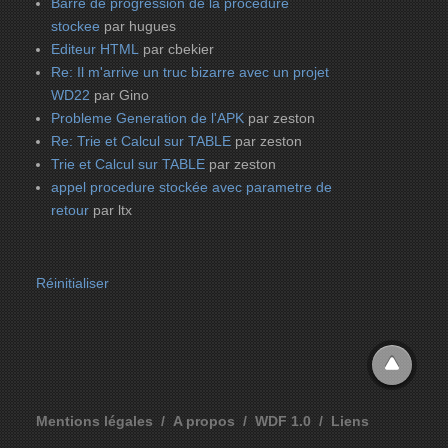
Barre de progression de la procedure
stockee
par hugues
Editeur HTML
par cbekier
Re: Il m'arrive un truc bizarre avec un projet
WD22
par Gino
Probleme Generation de l'APK
par zeston
Re: Trie et Calcul sur TABLE
par zeston
Trie et Calcul sur TABLE
par zeston
appel procedure stockée avec parametre de
retour
par ltx
Réinitialiser
Mentions légales
A propos
WDF 1.0
Liens