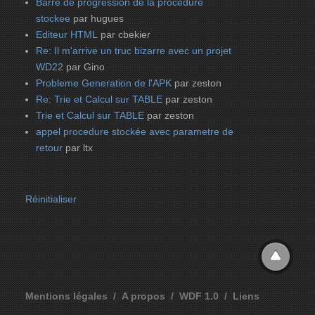
Barre de progression de la procedure
stockee
par hugues
Editeur HTML
par cbekier
Re: Il m'arrive un truc bizarre avec un projet
WD22
par Gino
Probleme Generation de l'APK
par zeston
Re: Trie et Calcul sur TABLE
par zeston
Trie et Calcul sur TABLE
par zeston
appel procedure stockée avec parametre de
retour
par ltx
Réinitialiser
Mentions légales
A propos
WDF 1.0
Liens