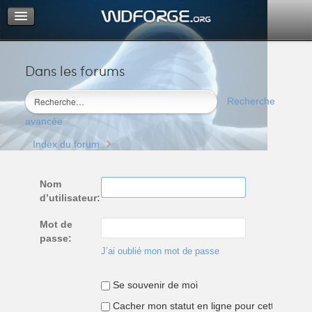
Dans les forums
Portail
Index du forum
Recherche
M’enregistrer
avancée
Connexion
Index du forum
Nom
d’utilisateur:
Mot de
passe:
J’ai oublié mon mot de passe
Se souvenir de moi
Cacher mon statut en ligne pour cette sessio