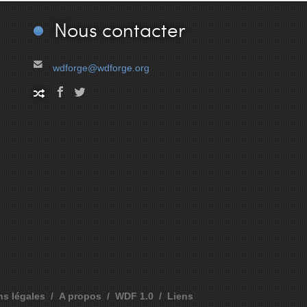
Nous
contacter
wdforge@wdforge.org
ns légales
A propos
WDF 1.0
Liens