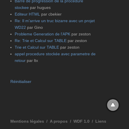
Barre de progression de la procedure
stockee
par hugues
Editeur HTML
par cbekier
Re: Il m'arrive un truc bizarre avec un projet
WD22
par Gino
Probleme Generation de l'APK
par zeston
Re: Trie et Calcul sur TABLE
par zeston
Trie et Calcul sur TABLE
par zeston
appel procedure stockée avec parametre de
retour
par ltx
Réinitialiser
Mentions légales
A propos
WDF 1.0
Liens