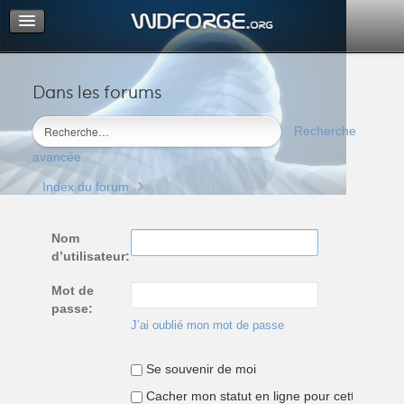
Dans les forums
Portail
Index du forum
Recherche
M’enregistrer
avancée
Connexion
Index du forum
Nom
d’utilisateur:
Mot de
passe:
J’ai oublié mon mot de passe
Se souvenir de moi
Cacher mon statut en ligne pour cette sessio