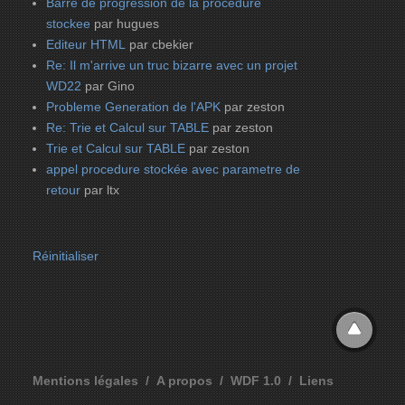
Barre de progression de la procedure
stockee
par hugues
Editeur HTML
par cbekier
Re: Il m'arrive un truc bizarre avec un projet
WD22
par Gino
Probleme Generation de l'APK
par zeston
Re: Trie et Calcul sur TABLE
par zeston
Trie et Calcul sur TABLE
par zeston
appel procedure stockée avec parametre de
retour
par ltx
Réinitialiser
Mentions légales
A propos
WDF 1.0
Liens