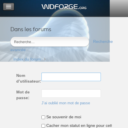
Dans les forums
Portail
Index du forum
Recherche
M’enregistrer
avancée
Connexion
Index du forum
Nom
d’utilisateur:
Mot de
passe:
J’ai oublié mon mot de passe
Se souvenir de moi
Cacher mon statut en ligne pour cette sessio