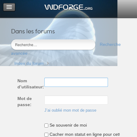
Dans les forums
Portail
Index du forum
Recherche
M’enregistrer
avancée
Connexion
Index du forum
Nom
d’utilisateur:
Mot de
passe:
J’ai oublié mon mot de passe
Se souvenir de moi
Cacher mon statut en ligne pour cette sessio