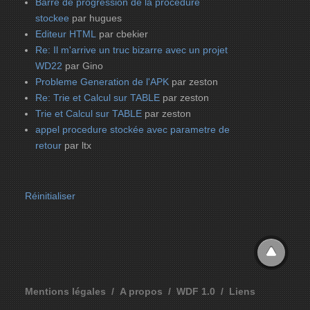
Barre de progression de la procedure
stockee
par hugues
Editeur HTML
par cbekier
Re: Il m'arrive un truc bizarre avec un projet
WD22
par Gino
Probleme Generation de l'APK
par zeston
Re: Trie et Calcul sur TABLE
par zeston
Trie et Calcul sur TABLE
par zeston
appel procedure stockée avec parametre de
retour
par ltx
Réinitialiser
Mentions légales
A propos
WDF 1.0
Liens