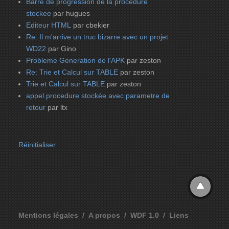
Barre de progression de la procedure
stockee
par hugues
Editeur HTML
par cbekier
Re: Il m'arrive un truc bizarre avec un projet
WD22
par Gino
Probleme Generation de l'APK
par zeston
Re: Trie et Calcul sur TABLE
par zeston
Trie et Calcul sur TABLE
par zeston
appel procedure stockée avec parametre de
retour
par ltx
Réinitialiser
Mentions légales
A propos
WDF 1.0
Liens