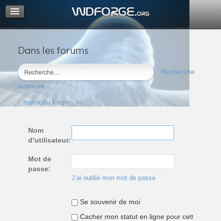
Dans les forums
Portail
Index du forum
Recherche
M’enregistrer
avancée
Connexion
Index du forum
Nom
d’utilisateur:
Mot de
passe:
J’ai oublié mon mot de passe
Se souvenir de moi
Cacher mon statut en ligne pour cette sessio