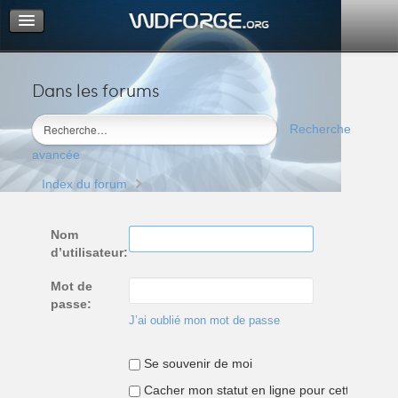
Dans les forums
Portail
Index du forum
Recherche
M’enregistrer
avancée
Connexion
Index du forum
Nom
d’utilisateur:
Mot de
passe:
J’ai oublié mon mot de passe
Se souvenir de moi
Cacher mon statut en ligne pour cette sessio