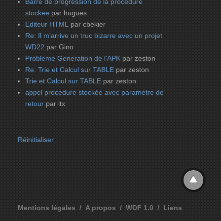
Barre de progression de la procedure
stockee
par hugues
Editeur HTML
par cbekier
Re: Il m'arrive un truc bizarre avec un projet
WD22
par Gino
Probleme Generation de l'APK
par zeston
Re: Trie et Calcul sur TABLE
par zeston
Trie et Calcul sur TABLE
par zeston
appel procedure stockée avec parametre de
retour
par ltx
Réinitialiser
Mentions légales
A propos
WDF 1.0
Liens