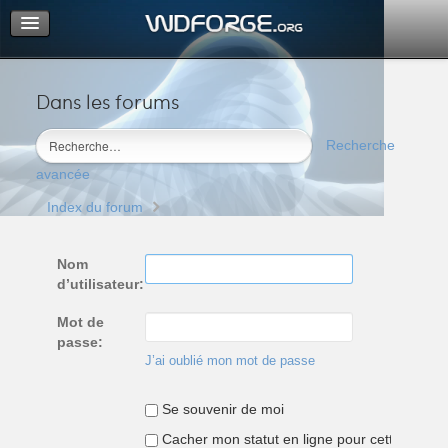
Dans les forums
Portail
Index du forum
Recherche
M’enregistrer
avancée
Connexion
Index du forum
Nom
d’utilisateur:
Mot de
passe:
J’ai oublié mon mot de passe
Se souvenir de moi
Cacher mon statut en ligne pour cette sessio