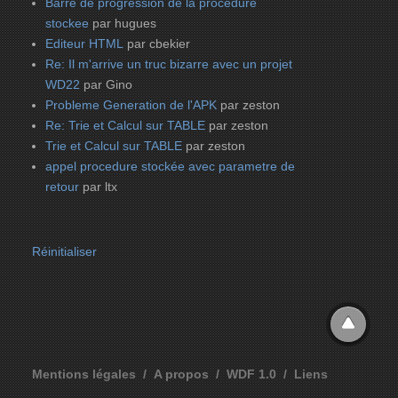
Barre de progression de la procedure
stockee
par hugues
Editeur HTML
par cbekier
Re: Il m'arrive un truc bizarre avec un projet
WD22
par Gino
Probleme Generation de l'APK
par zeston
Re: Trie et Calcul sur TABLE
par zeston
Trie et Calcul sur TABLE
par zeston
appel procedure stockée avec parametre de
retour
par ltx
Réinitialiser
Mentions légales
A propos
WDF 1.0
Liens