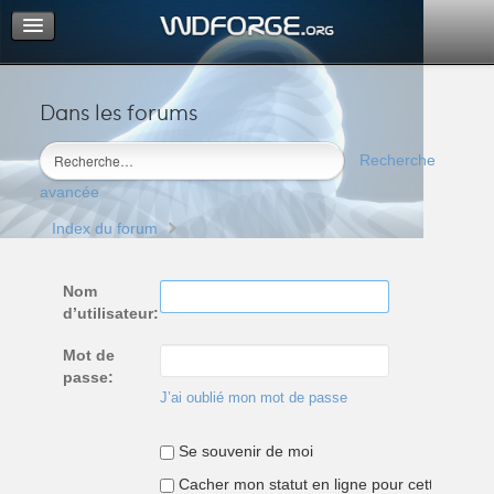
Dans les forums
Portail
Index du forum
Recherche
M’enregistrer
avancée
Connexion
Index du forum
Nom
d’utilisateur:
Mot de
passe:
J’ai oublié mon mot de passe
Se souvenir de moi
Cacher mon statut en ligne pour cette sessio