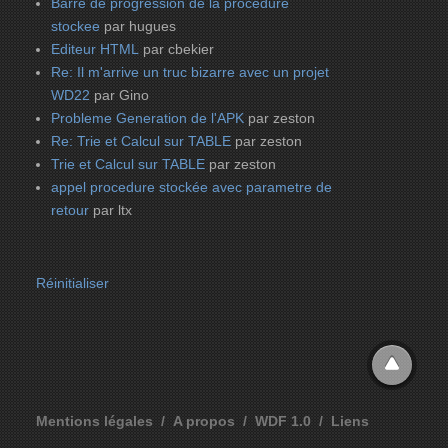
Barre de progression de la procedure
stockee
par hugues
Editeur HTML
par cbekier
Re: Il m'arrive un truc bizarre avec un projet
WD22
par Gino
Probleme Generation de l'APK
par zeston
Re: Trie et Calcul sur TABLE
par zeston
Trie et Calcul sur TABLE
par zeston
appel procedure stockée avec parametre de
retour
par ltx
Réinitialiser
Mentions légales
A propos
WDF 1.0
Liens