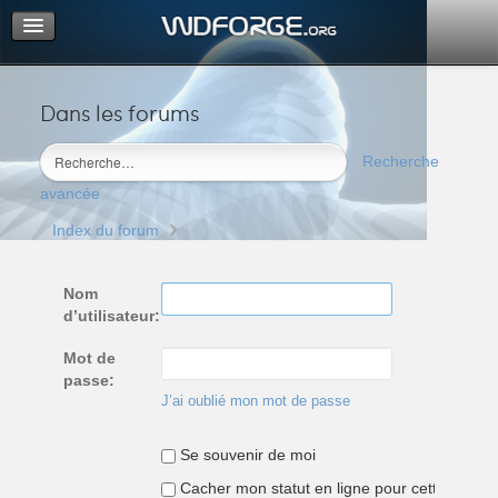
Dans les forums
Portail
Index du forum
Recherche
M’enregistrer
avancée
Connexion
Index du forum
Nom
d’utilisateur:
Mot de
passe:
J’ai oublié mon mot de passe
Se souvenir de moi
Cacher mon statut en ligne pour cette sessio