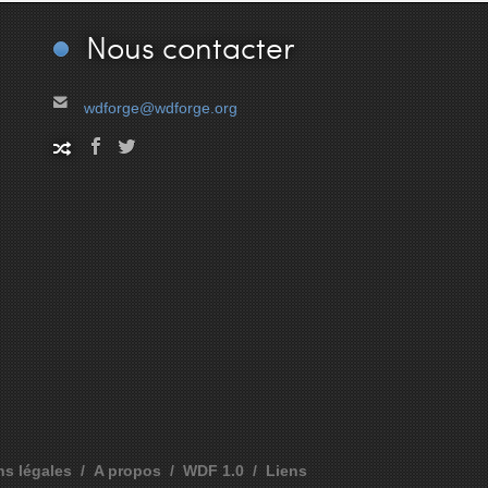
Nous
contacter
wdforge@wdforge.org
ns légales
A propos
WDF 1.0
Liens