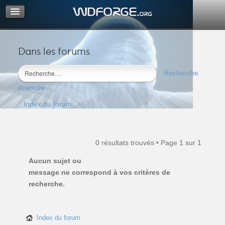
Dans les forums
Portail
Index du forum
Recherche
M’enregistrer
avancée
Connexion
Index du forum
0 résultats trouvés • Page
1
sur
1
Aucun sujet ou
message ne correspond à vos critères de
recherche.
Index du forum