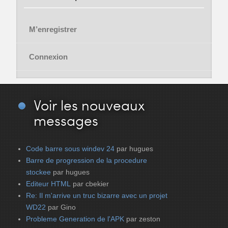
M’enregistrer
Connexion
Voir
les nouveaux
messages
Code barre sous windev 24
par hugues
Barre de progression de la procedure
stockee
par hugues
Editeur HTML
par cbekier
Re: Il m'arrive un truc bizarre avec un projet
WD22
par Gino
Probleme Generation de l'APK
par zeston