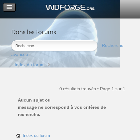
Dans les forums
Portail
Index du forum
Recherche
M’enregistrer
avancée
Connexion
Index du forum
0 résultats trouvés • Page
1
sur
1
Aucun sujet ou
message ne correspond à vos critères de
recherche.
Index du forum