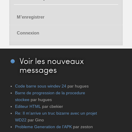
M’enregistrer
Connexion
Voir
les nouveaux
messages
Code barre sous windev 24
par hugues
Barre de progression de la procedure
stockee
par hugues
Editeur HTML
par cbekier
Re: Il m'arrive un truc bizarre avec un projet
WD22
par Gino
Probleme Generation de l'APK
par zeston