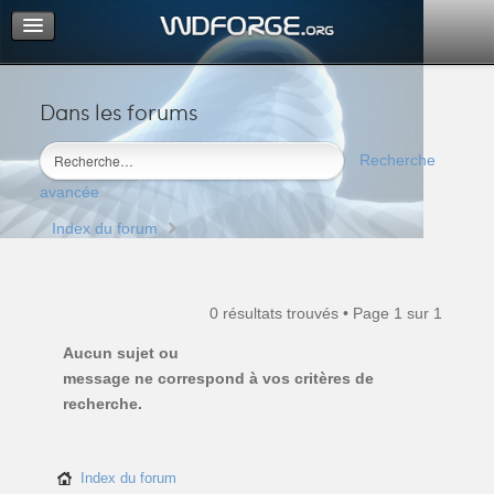
Dans les forums
Portail
Index du forum
Recherche
M’enregistrer
avancée
Connexion
Index du forum
0 résultats trouvés • Page
1
sur
1
Aucun sujet ou
message ne correspond à vos critères de
recherche.
Index du forum