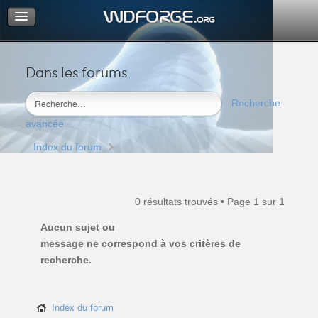
Dans les forums
Portail
Index du forum
Recherche
M’enregistrer
avancée
Connexion
Index du forum
0 résultats trouvés • Page
1
sur
1
Aucun sujet ou
message ne correspond à vos critères de
recherche.
Index du forum