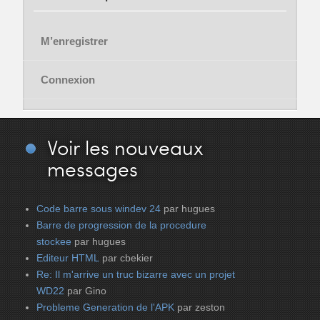
M’enregistrer
Connexion
Voir
les nouveaux
messages
Code barre sous windev 24
par hugues
Barre de progression de la procedure
stockee
par hugues
Editeur HTML
par cbekier
Re: Il m'arrive un truc bizarre avec un projet
WD22
par Gino
Probleme Generation de l'APK
par zeston