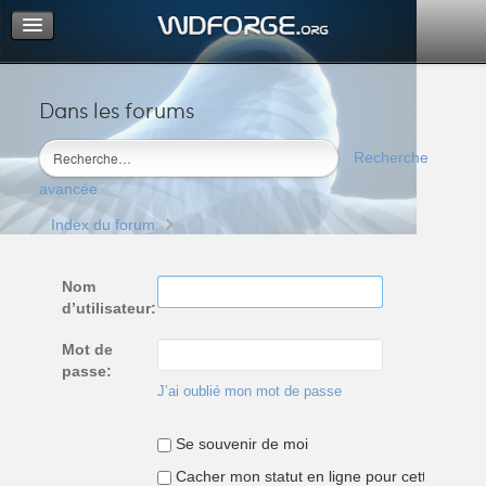
Dans les forums
Portail
Index du forum
Recherche
M’enregistrer
avancée
Connexion
Index du forum
Nom
d’utilisateur:
Mot de
passe:
J’ai oublié mon mot de passe
Se souvenir de moi
Cacher mon statut en ligne pour cette sessio