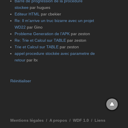
Barre de progression de la procedure
stockee
par hugues
Editeur HTML
par cbekier
Re: Il m'arrive un truc bizarre avec un projet
WD22
par Gino
Probleme Generation de l'APK
par zeston
Re: Trie et Calcul sur TABLE
par zeston
Trie et Calcul sur TABLE
par zeston
appel procedure stockée avec parametre de
retour
par ltx
Réinitialiser
Mentions légales
A propos
WDF 1.0
Liens