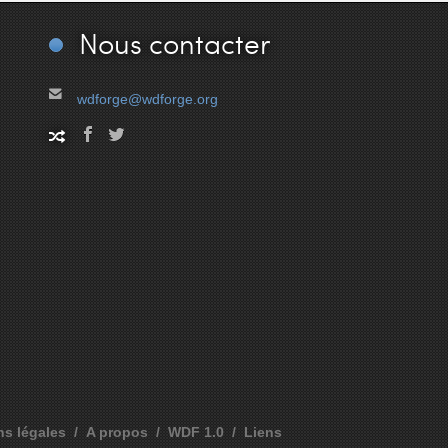
Nous
contacter
wdforge@wdforge.org
ns légales
A propos
WDF 1.0
Liens