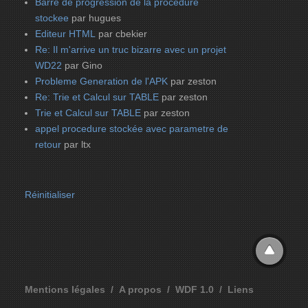
Barre de progression de la procedure
stockee
par hugues
Editeur HTML
par cbekier
Re: Il m'arrive un truc bizarre avec un projet
WD22
par Gino
Probleme Generation de l'APK
par zeston
Re: Trie et Calcul sur TABLE
par zeston
Trie et Calcul sur TABLE
par zeston
appel procedure stockée avec parametre de
retour
par ltx
Réinitialiser
Mentions légales
A propos
WDF 1.0
Liens