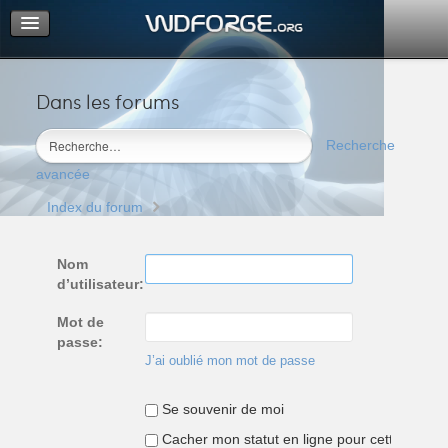
Dans les forums
Portail
Index du forum
Recherche
M’enregistrer
avancée
Connexion
Index du forum
Nom
d’utilisateur:
Mot de
passe:
J’ai oublié mon mot de passe
Se souvenir de moi
Cacher mon statut en ligne pour cette sessio