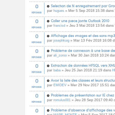
0
Selection de N enregistrement par Gr
par
» Mer 5 Sep 2018 15:38 dans
hugues
RÉPONSES
0
Coller une piece jointe Outlook 2010
par
» Jeu 3 Mai 2018 13:54 dans
francisd
RÉPONSES
0
Affichage des images et des sons mp3
par
» Mar 13 Fév 2018 16:08 
josephkuig
RÉPONSES
0
Problème de connexion à une base d
par
» Mar 30 Jan 2018 10:24 d
ali_zoroo
RÉPONSES
0
Extraction de données HFSQL vers XM
par
» Jeu 25 Jan 2018 21:19 dans
baba
H
RÉPONSES
0
Avoir la liste des classes et leurs structu
par
» Mer 29 Nov 2017 15:51 d
EMIDEV
RÉPONSES
0
Problèmes de présentation sur IE chez 
par
» Jeu 28 Sep 2017 09:40
romulus001
RÉPONSES
0
Problème d'absence d'affichage des v
par
» Mar 5 Sep 2017 18:
MARE_MONTE