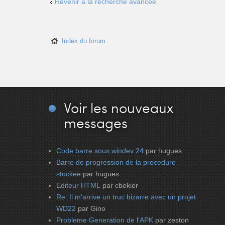
Revenir à la recherche avancée
Index du forum
Voir
les nouveaux
messages
Code barre sous windev 24
par hugues
Barre de progression de la procedure
stockee
par hugues
Editeur HTML
par cbekier
Re: Il m'arrive un truc bizarre avec un projet
WD22
par Gino
Probleme Generation de l'APK
par zeston