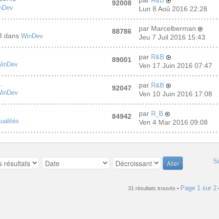
par
R&B
92008
nDev
Lun 8 Aoû 2016 22:28
par Marcelberman
88786
43 dans
WinDev
Jeu 7 Juil 2016 15:43
par
R&B
89001
inDev
Ven 17 Juin 2016 07:47
.
par
R&B
92047
inDev
Ven 10 Juin 2016 17:08
par
R_B
84942
ualités
Ven 4 Mar 2016 09:08
S
Page
1
sur
2
31 résultats trouvés •