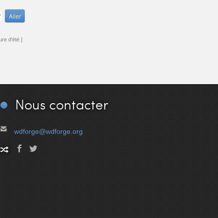
re d’été ]
Nous
contacter
wdforge@wdforge.org