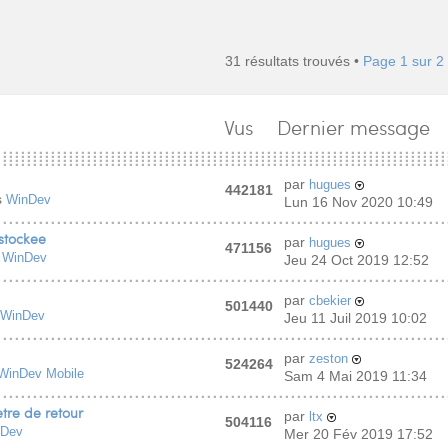
31 résultats trouvés •
Page
1
sur
2
Vus
Dernier message
par
hugues
442181
s
WinDev
Lun 16 Nov 2020 10:49
stockee
par
hugues
471156
s
WinDev
Jeu 24 Oct 2019 12:52
par
cbekier
501440
WinDev
Jeu 11 Juil 2019 10:02
par
zeston
524264
WinDev Mobile
Sam 4 Mai 2019 11:34
re de retour
par
ltx
504116
nDev
Mer 20 Fév 2019 17:52