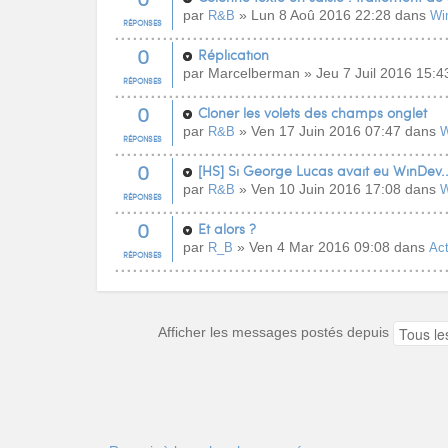
par
» Lun 8 Aoû 2016 22:28 dans
R&B
Wi
RÉPONSES
0
Réplication
par Marcelberman » Jeu 7 Juil 2016 15:
RÉPONSES
0
Cloner les volets des champs onglet
par
» Ven 17 Juin 2016 07:47 dans
R&B
W
RÉPONSES
0
[HS] Si George Lucas avait eu WinDev..
par
» Ven 10 Juin 2016 17:08 dans
R&B
W
RÉPONSES
0
Et alors ?
par
» Ven 4 Mar 2016 09:08 dans
R_B
Act
RÉPONSES
Afficher les messages postés depuis