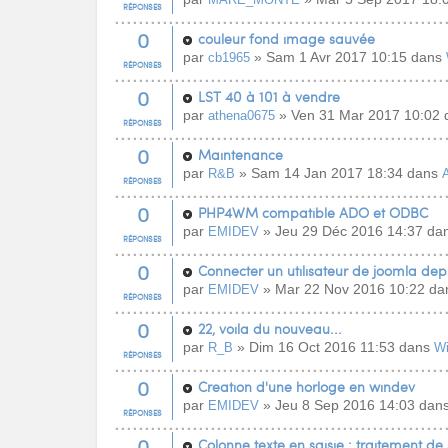
RÉPONSES
0
couleur fond image sauvée
par
» Sam 1 Avr 2017 10:15 dans
cb1965
RÉPONSES
0
LST 40 à 101 à vendre
par
» Ven 31 Mar 2017 10:02
athena0675
RÉPONSES
0
Maintenance
par
» Sam 14 Jan 2017 18:34 dans
R&B
A
RÉPONSES
0
PHP4WM compatible ADO et ODBC
par
» Jeu 29 Déc 2016 14:37 da
EMIDEV
RÉPONSES
0
Connecter un utilisateur de joomla de
par
» Mar 22 Nov 2016 10:22 d
EMIDEV
RÉPONSES
0
22, voila du nouveau...
par
» Dim 16 Oct 2016 11:53 dans
R_B
W
RÉPONSES
0
Creation d'une horloge en windev
par
» Jeu 8 Sep 2016 14:03 dan
EMIDEV
RÉPONSES
0
Colonne texte en saisie : traitement de 