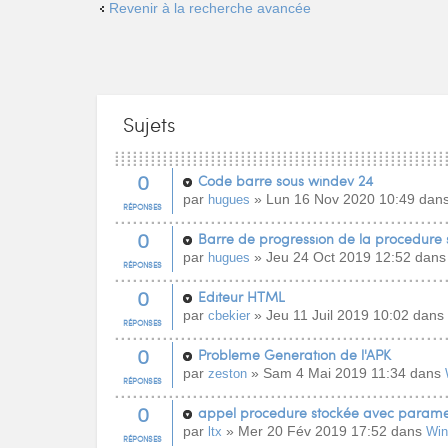
Revenir à la recherche avancée
Sujets
0
Code barre sous windev 24
par
» Lun 16 Nov 2020 10:49 dan
hugues
RÉPONSES
0
Barre de progression de la procedure 
par
» Jeu 24 Oct 2019 12:52 dan
hugues
RÉPONSES
0
Editeur HTML
par
» Jeu 11 Juil 2019 10:02 dans
cbekier
RÉPONSES
0
Probleme Generation de l'APK
par
» Sam 4 Mai 2019 11:34 dans
zeston
RÉPONSES
0
appel procedure stockée avec paramet
par
» Mer 20 Fév 2019 17:52 dans
ltx
Wi
RÉPONSES