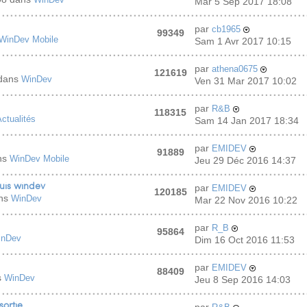
Mar 5 Sep 2017 18:08
par
cb1965
99349
WinDev Mobile
Sam 1 Avr 2017 10:15
par
athena0675
121619
 dans
WinDev
Ven 31 Mar 2017 10:02
par
R&B
118315
ctualités
Sam 14 Jan 2017 18:34
par
EMIDEV
91889
ns
WinDev Mobile
Jeu 29 Déc 2016 14:37
puis windev
par
EMIDEV
120185
ans
WinDev
Mar 22 Nov 2016 10:22
par
R_B
95864
inDev
Dim 16 Oct 2016 11:53
par
EMIDEV
88409
s
WinDev
Jeu 8 Sep 2016 14:03
sortie