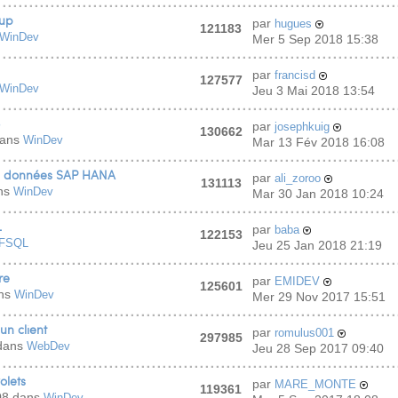
oup
par
hugues
121183
WinDev
Mer 5 Sep 2018 15:38
par
francisd
127577
WinDev
Jeu 3 Mai 2018 13:54
par
josephkuig
130662
dans
WinDev
Mar 13 Fév 2018 16:08
e données SAP HANA
par
ali_zoroo
131113
ans
WinDev
Mar 30 Jan 2018 10:24
L
par
baba
122153
FSQL
Jeu 25 Jan 2018 21:19
re
par
EMIDEV
125601
ans
WinDev
Mer 29 Nov 2017 15:51
un client
par
romulus001
297985
 dans
WebDev
Jeu 28 Sep 2017 09:40
olets
par
MARE_MONTE
119361
08 dans
WinDev