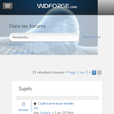
Dans les forums
Portail
Index du forum
Recherche
M’enregistrer
avancée
Connexion
Index du forum
31 résultats trouvés •
Page
1
sur
2
•
1
2
Sujets
0
Code barre sous windev
24
RÉPONSES
par
» Lun 16 Nov
hugues