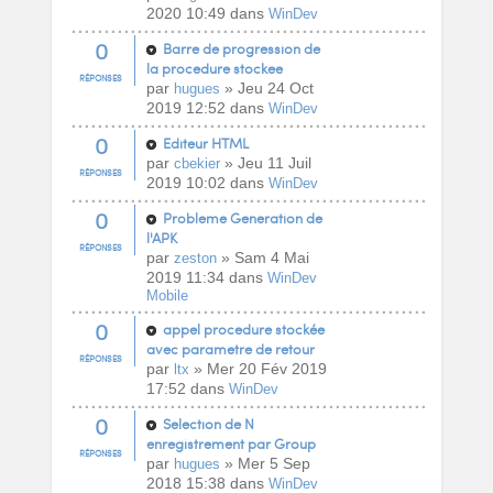
2020 10:49 dans
WinDev
0
Barre de progression de
la procedure stockee
RÉPONSES
par
» Jeu 24 Oct
hugues
2019 12:52 dans
WinDev
0
Editeur HTML
par
» Jeu 11 Juil
cbekier
RÉPONSES
2019 10:02 dans
WinDev
0
Probleme Generation de
l'APK
RÉPONSES
par
» Sam 4 Mai
zeston
2019 11:34 dans
WinDev
Mobile
0
appel procedure stockée
avec parametre de retour
RÉPONSES
par
» Mer 20 Fév 2019
ltx
17:52 dans
WinDev
0
Selection de N
enregistrement par Group
RÉPONSES
par
» Mer 5 Sep
hugues
2018 15:38 dans
WinDev