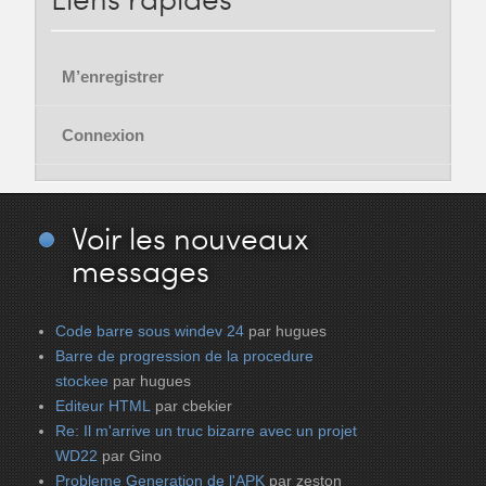
M’enregistrer
Connexion
Voir
les nouveaux
messages
Code barre sous windev 24
par hugues
Barre de progression de la procedure
stockee
par hugues
Editeur HTML
par cbekier
Re: Il m'arrive un truc bizarre avec un projet
WD22
par Gino
Probleme Generation de l'APK
par zeston