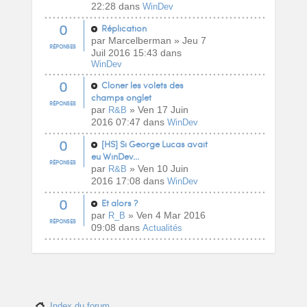
22:28 dans
WinDev
0
Réplication
par Marcelberman » Jeu 7
RÉPONSES
Juil 2016 15:43 dans
WinDev
0
Cloner les volets des
champs onglet
RÉPONSES
par
» Ven 17 Juin
R&B
2016 07:47 dans
WinDev
0
[HS] Si George Lucas avait
eu WinDev...
RÉPONSES
par
» Ven 10 Juin
R&B
2016 17:08 dans
WinDev
0
Et alors ?
par
» Ven 4 Mar 2016
R_B
RÉPONSES
09:08 dans
Actualités
Index du forum