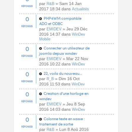
par
» Sam 14 Jan
R&B
RÉPONSES
2017 18:34 dans
Actualités
0
PHP4WM compatible
ADO et ODBC
RÉPONSES
par
» Jeu 29 Déc
EMIDEV
2016 14:37 dans
WinDev
Mobile
0
Connecter un utilisateur de
joomla depuis windev
RÉPONSES
par
» Mar 22 Nov
EMIDEV
2016 10:22 dans
WinDev
0
22, voila du nouveau...
par
» Dim 16 Oct
R_B
RÉPONSES
2016 11:53 dans
WinDev
0
Creation d'une horloge en
windev
RÉPONSES
par
» Jeu 8 Sep
EMIDEV
2016 14:03 dans
WinDev
0
Colonne texte en saisie :
traitement de sortie
RÉPONSES
par
» Lun 8 Aoû 2016
R&B