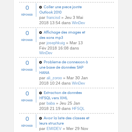
0
Coller une piece jointe
Outlook 2010
RÉPONSES
par
» Jeu 3 Mai
francisd
2018 13:54 dans
WinDev
0
Affichage des images et
des sons mp3
RÉPONSES
par
» Mar 13
josephkuig
Fév 2018 16:08 dans
WinDev
0
Problème de connexion à
une base de données SAP
RÉPONSES
HANA
par
» Mar 30 Jan
ali_zoroo
2018 10:24 dans
WinDev
0
Extraction de données
HFSQL vers XML
RÉPONSES
par
» Jeu 25 Jan
baba
2018 21:19 dans
HFSQL
0
Avoir la liste des classes et
leurs structure
RÉPONSES
par
» Mer 29 Nov
EMIDEV