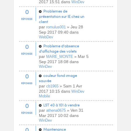
2017 15:51 dans
WinDev
0
Problèmes de
présentation sur IE chez un
RÉPONSES
client
par
» Jeu 28
romulus001
Sep 2017 09:40 dans
WebDev
0
Problème d'absence
d'affichage des volets
RÉPONSES
par
» Mar 5
MARE_MONTE
Sep 2017 18:08 dans
WinDev
0
couleur fond image
sauvée
RÉPONSES
par
» Sam 1 Avr
cb1965
2017 10:15 dans
WinDev
Mobile
0
LST 40 à 101 à vendre
par
» Ven 31
athena0675
RÉPONSES
Mar 2017 10:02 dans
WinDev
0
Maintenance