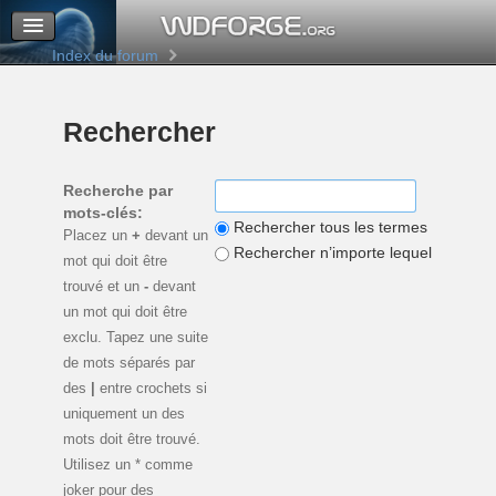
M’enregistrer
Connexion
Index du forum
Rechercher
Recherche par
mots-clés:
Rechercher tous les termes
Placez un
+
devant un
Rechercher n’importe lequel de ces 
mot qui doit être
trouvé et un
-
devant
un mot qui doit être
exclu. Tapez une suite
de mots séparés par
des
|
entre crochets si
uniquement un des
mots doit être trouvé.
Utilisez un * comme
joker pour des