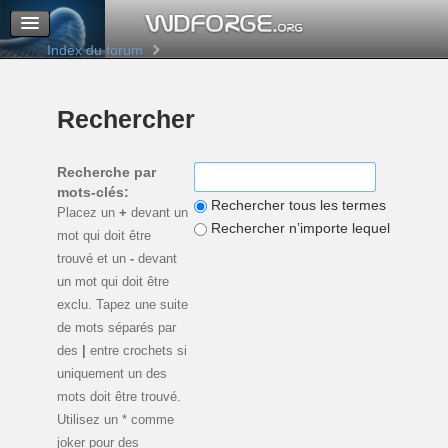
M’enregistrer
Connexion
Index du forum
Rechercher
Recherche par
mots-clés:
Rechercher tous les termes
Placez un
+
devant un
Rechercher n’importe lequel de ces 
mot qui doit être
trouvé et un
-
devant
un mot qui doit être
exclu. Tapez une suite
de mots séparés par
des
|
entre crochets si
uniquement un des
mots doit être trouvé.
Utilisez un * comme
joker pour des