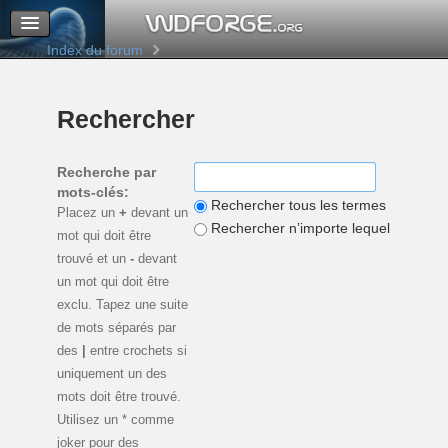
M’enregistrer
Connexion
Index du forum
Rechercher
Recherche par
mots-clés:
Rechercher tous les termes
Placez un
+
devant un
Rechercher n’importe lequel de ces 
mot qui doit être
trouvé et un
-
devant
un mot qui doit être
exclu. Tapez une suite
de mots séparés par
des
|
entre crochets si
uniquement un des
mots doit être trouvé.
Utilisez un * comme
joker pour des