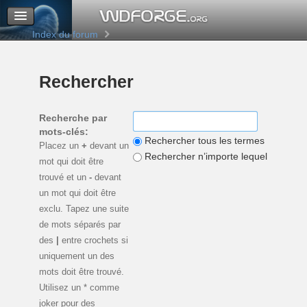
M’enregistrer
Connexion
Index du forum
Rechercher
Recherche par
mots-clés:
Rechercher tous les termes
Placez un
+
devant un
Rechercher n’importe lequel de ces 
mot qui doit être
trouvé et un
-
devant
un mot qui doit être
exclu. Tapez une suite
de mots séparés par
des
|
entre crochets si
uniquement un des
mots doit être trouvé.
Utilisez un * comme
joker pour des