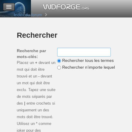
M’enregistrer
Connexion
Index du forum
Rechercher
Recherche par
mots-clés:
Rechercher tous les termes
Placez un
+
devant un
Rechercher n’importe lequel de ces 
mot qui doit être
trouvé et un
-
devant
un mot qui doit être
exclu. Tapez une suite
de mots séparés par
des
|
entre crochets si
uniquement un des
mots doit être trouvé.
Utilisez un * comme
joker pour des