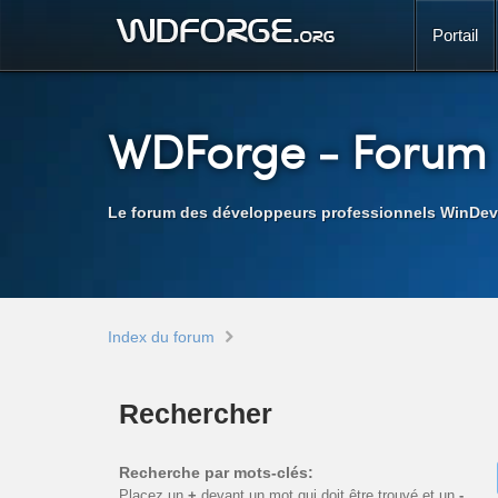
Portail
WDForge
- Forum
Le forum des développeurs professionnels WinDev
Index du forum
Rechercher
Recherche par mots-clés:
Placez un
+
devant un mot qui doit être trouvé et un
-