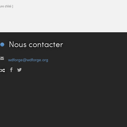
re d’été ]
Nous
contacter
wdforge@wdforge.org