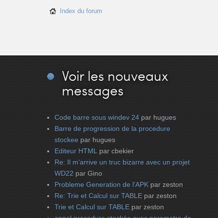
Index du forum
Voir
les nouveaux
messages
Code barre sous windev 24
par hugues
Barre de progression de la procedure
stockee
par hugues
Editeur HTML
par cbekier
Re: Il m'arrive un truc bizarre avec un projet
WD22
par Gino
Probleme Generation de l'APK
par zeston
Re: Trie et Calcul sur TABLE
par zeston
Trie et Calcul sur TABLE
par zeston