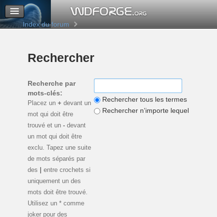
M’enregistrer
Connexion
Index du forum
Rechercher
Recherche par
mots-clés:
Rechercher tous les termes
Placez un
+
devant un
Rechercher n’importe lequel de ces 
mot qui doit être
trouvé et un
-
devant
un mot qui doit être
exclu. Tapez une suite
de mots séparés par
des
|
entre crochets si
uniquement un des
mots doit être trouvé.
Utilisez un * comme
joker pour des