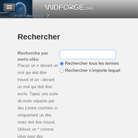
M’enregistrer
Connexion
Index du forum
Rechercher
Recherche par
mots-clés:
Rechercher tous les termes
Placez un
+
devant un
Rechercher n’importe lequel de ces 
mot qui doit être
trouvé et un
-
devant
un mot qui doit être
exclu. Tapez une suite
de mots séparés par
des
|
entre crochets si
uniquement un des
mots doit être trouvé.
Utilisez un * comme
joker pour des