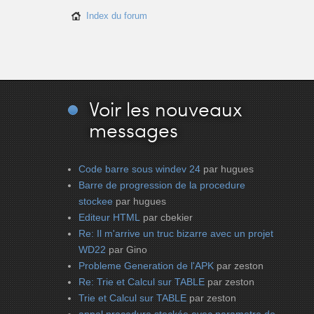
Index du forum
Voir
les nouveaux
messages
Code barre sous windev 24
par hugues
Barre de progression de la procedure
stockee
par hugues
Editeur HTML
par cbekier
Re: Il m'arrive un truc bizarre avec un projet
WD22
par Gino
Probleme Generation de l'APK
par zeston
Re: Trie et Calcul sur TABLE
par zeston
Trie et Calcul sur TABLE
par zeston