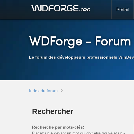
Portail
WDForge
- Forum
Le forum des développeurs professionnels WinDev
Index du forum
Rechercher
Recherche par mots-clés:
Placez un
+
devant un mot qui doit être trouvé et un
-