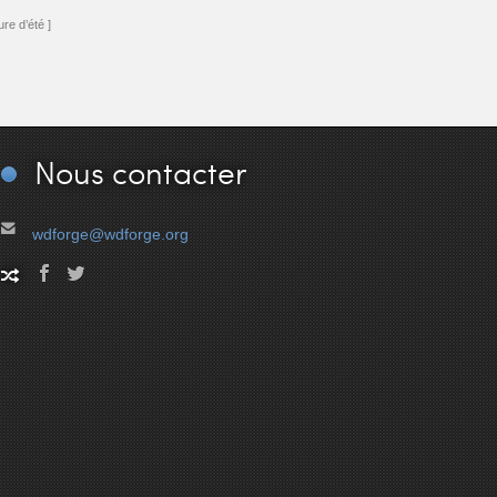
re d’été ]
Nous
contacter
wdforge@wdforge.org