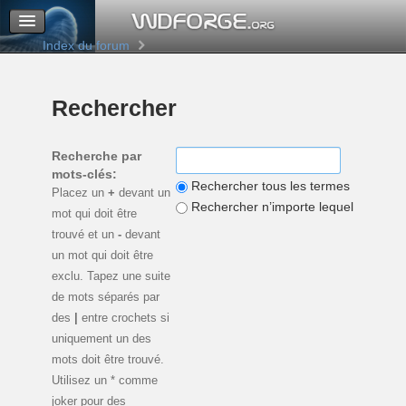
M’enregistrer
Connexion
Index du forum
Rechercher
Recherche par
mots-clés:
Rechercher tous les termes
Placez un
+
devant un
Rechercher n’importe lequel de ces 
mot qui doit être
trouvé et un
-
devant
un mot qui doit être
exclu. Tapez une suite
de mots séparés par
des
|
entre crochets si
uniquement un des
mots doit être trouvé.
Utilisez un * comme
joker pour des