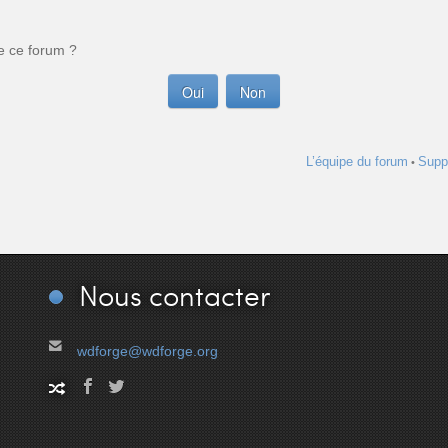
e ce forum ?
L’équipe du forum
Supp
•
Nous
contacter
wdforge@wdforge.org