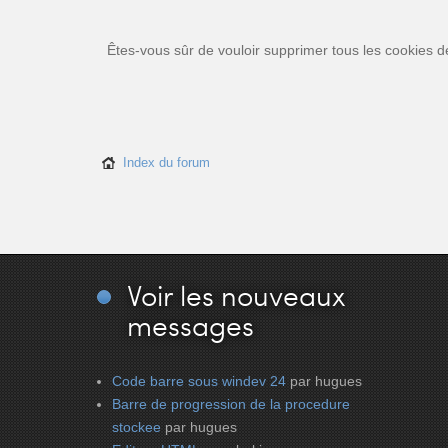
Êtes-vous sûr de vouloir supprimer tous les cookies d
Index du forum
Voir
les nouveaux
messages
Code barre sous windev 24
par hugues
Barre de progression de la procedure
stockee
par hugues