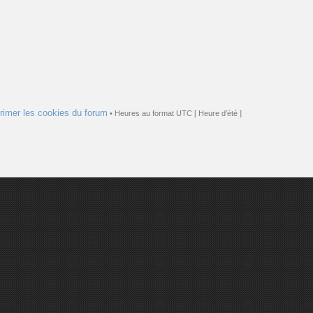
rimer les cookies du forum
• Heures au format UTC [ Heure d’été ]