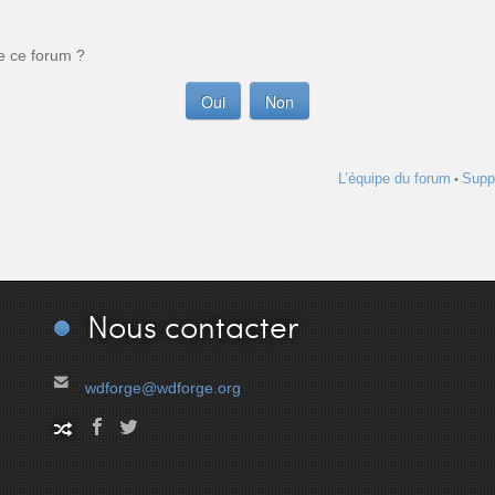
e ce forum ?
L’équipe du forum
Supp
•
Nous
contacter
wdforge@wdforge.org