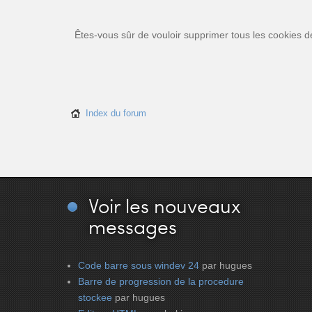
Êtes-vous sûr de vouloir supprimer tous les cookies d
Index du forum
Voir
les nouveaux
messages
Code barre sous windev 24
par hugues
Barre de progression de la procedure
stockee
par hugues