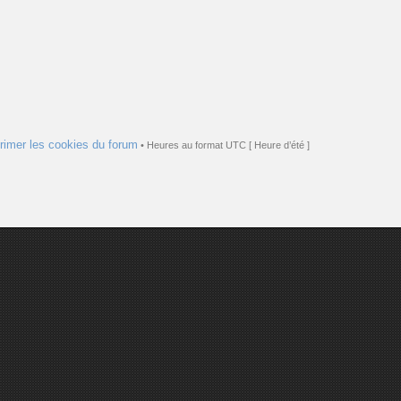
rimer les cookies du forum
• Heures au format UTC [ Heure d’été ]