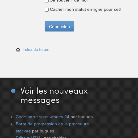
Se souvenir de moi
Cacher mon statut en ligne pour cette sessio
Index du forum
Voir
les nouveaux
messages
Code barre sous windev 24
par hugues
Barre de progression de la procedure
stockee
par hugues