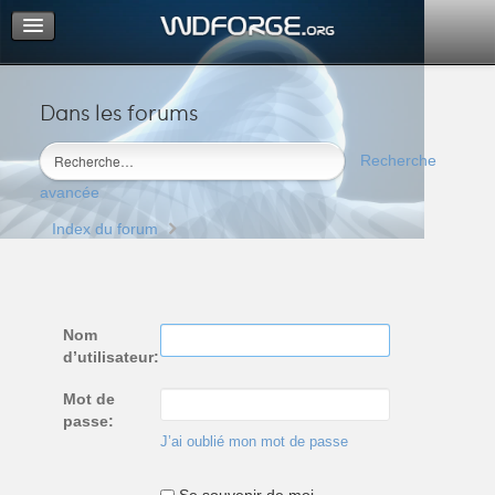
Dans les forums
Portail
Index du forum
Recherche
M’enregistrer
avancée
Connexion
Index du forum
Nom
d’utilisateur:
Mot de
passe:
J’ai oublié mon mot de passe