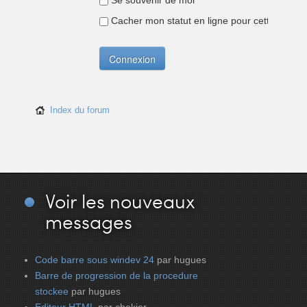
Se souvenir de moi
Cacher mon statut en ligne pour cette sessio
Index du forum
Voir
les nouveaux
messages
Code barre sous windev 24
par hugues
Barre de progression de la procedure
stockee
par hugues