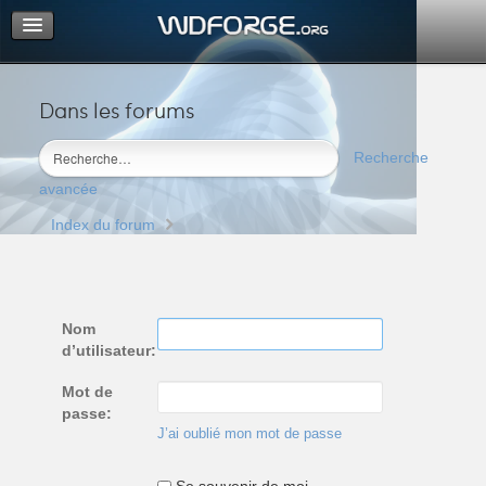
Dans les forums
Portail
Index du forum
Recherche
M’enregistrer
avancée
Connexion
Index du forum
Nom
d’utilisateur:
Mot de
passe:
J’ai oublié mon mot de passe