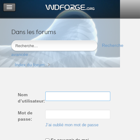
Dans les forums
Portail
Index du forum
Recherche
M’enregistrer
avancée
Connexion
Index du forum
Nom
d’utilisateur:
Mot de
passe:
J’ai oublié mon mot de passe