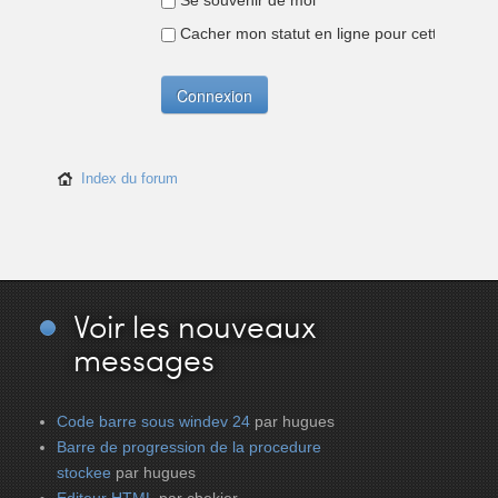
Se souvenir de moi
Cacher mon statut en ligne pour cette sessio
Index du forum
Voir
les nouveaux
messages
Code barre sous windev 24
par hugues
Barre de progression de la procedure
stockee
par hugues