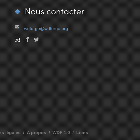
Nous
contacter
wdforge@wdforge.org
ns légales
A propos
WDF 1.0
Liens