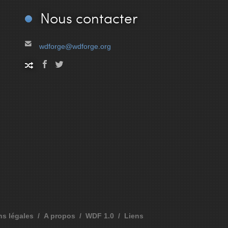
Nous
contacter
wdforge@wdforge.org
ns légales
A propos
WDF 1.0
Liens