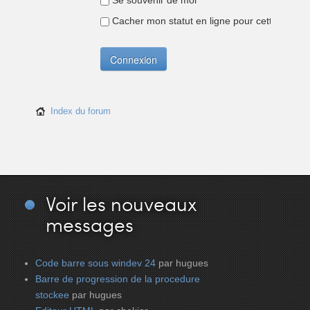
Se souvenir de moi
Cacher mon statut en ligne pour cette sessio
Index du forum
Voir
les nouveaux
messages
Code barre sous windev 24
par hugues
Barre de progression de la procedure
stockee
par hugues