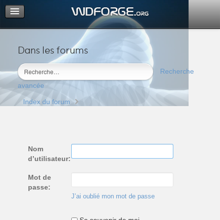
Dans les forums
Portail
Index du forum
Recherche
M’enregistrer
avancée
Connexion
Index du forum
Nom
d’utilisateur:
Mot de
passe:
J’ai oublié mon mot de passe