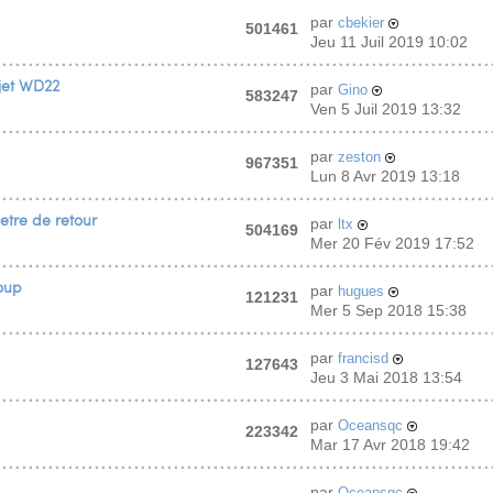
par
cbekier
501461
Jeu 11 Juil 2019 10:02
ojet WD22
par
Gino
583247
Ven 5 Juil 2019 13:32
par
zeston
967351
Lun 8 Avr 2019 13:18
tre de retour
par
ltx
504169
Mer 20 Fév 2019 17:52
oup
par
hugues
121231
Mer 5 Sep 2018 15:38
par
francisd
127643
Jeu 3 Mai 2018 13:54
par
Oceansqc
223342
Mar 17 Avr 2018 19:42
par
Oceansqc