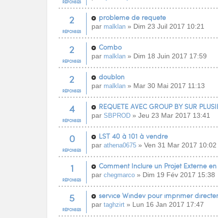
RÉPONSES
2
probleme de requete
par
» Dim 23 Juil 2017 10:21
malklan
RÉPONSES
2
Combo
par
» Dim 18 Juin 2017 17:59
malklan
RÉPONSES
2
doublon
par
» Mar 30 Mai 2017 11:13
malklan
RÉPONSES
4
REQUETE AVEC GROUP BY SUR PLUS
par
» Jeu 23 Mar 2017 13:41
SBPROD
RÉPONSES
0
LST 40 à 101 à vendre
par
» Ven 31 Mar 2017 10:02
athena0675
RÉPONSES
1
Comment Inclure un Projet Externe e
par
» Dim 19 Fév 2017 15:38
chegmarco
RÉPONSES
5
service Windev pour imprimer directe
par
» Lun 16 Jan 2017 17:47
taghzirt
RÉPONSES