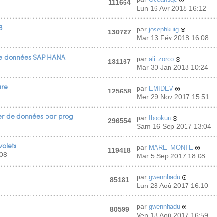
111664
Lun 16 Avr 2018 16:12
3
par
josephkuig
130727
Mar 13 Fév 2018 16:08
de données SAP HANA
par
ali_zoroo
131167
Mar 30 Jan 2018 10:24
ure
par
EMIDEV
125658
Mer 29 Nov 2017 15:51
ier de données par prog
par
Ibookun
296554
Sam 16 Sep 2017 13:04
olets
par
MARE_MONTE
119418
:08
Mar 5 Sep 2017 18:08
par
gwennhadu
85181
Lun 28 Aoû 2017 16:10
par
gwennhadu
80599
Ven 18 Aoû 2017 16:59