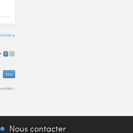
uivante
•
1
2
re d’été ]
Nous
contacter