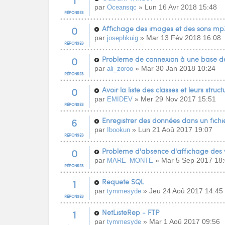
1
par
» Lun 16 Avr 2018 15:48
Oceansqc
RÉPONSES
0
Affichage des images et des sons mp
par
» Mar 13 Fév 2018 16:08
josephkuig
RÉPONSES
0
Problème de connexion à une base 
par
» Mar 30 Jan 2018 10:24
ali_zoroo
RÉPONSES
0
Avoir la liste des classes et leurs struct
par
» Mer 29 Nov 2017 15:51
EMIDEV
RÉPONSES
6
Enregistrer des données dans un fich
par
» Lun 21 Aoû 2017 19:07
Ibookun
RÉPONSES
0
Problème d'absence d'affichage des v
par
» Mar 5 Sep 2017 18
MARE_MONTE
RÉPONSES
1
Requete SQL
par
» Jeu 24 Aoû 2017 14:45
tymmesyde
RÉPONSES
1
NetListeRep - FTP
par
» Mar 1 Aoû 2017 09:56
tymmesyde