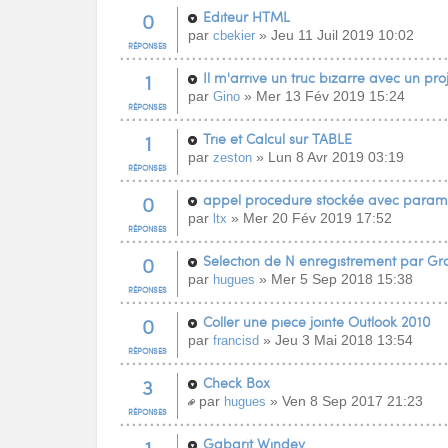
0
Editeur HTML
par
» Jeu 11 Juil 2019 10:02
cbekier
RÉPONSES
1
Il m'arrive un truc bizarre avec un pr
par
» Mer 13 Fév 2019 15:24
Gino
RÉPONSES
1
Trie et Calcul sur TABLE
par
» Lun 8 Avr 2019 03:19
zeston
RÉPONSES
0
appel procedure stockée avec parame
par
» Mer 20 Fév 2019 17:52
ltx
RÉPONSES
0
Selection de N enregistrement par Gr
par
» Mer 5 Sep 2018 15:38
hugues
RÉPONSES
0
Coller une piece jointe Outlook 2010
par
» Jeu 3 Mai 2018 13:54
francisd
RÉPONSES
3
Check Box
par
» Ven 8 Sep 2017 21:23
hugues
RÉPONSES
Gabarit Windev